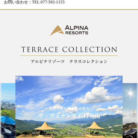
お問い合わせ：TEL:077-592-1155
標高1900m、八ヶ岳ブルー
野と雄大な山並み
清里テラス
ランダ 石打丸山