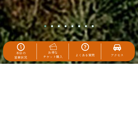
お得な
本日の
アクセス
よくある質問
チケット購入
営業状況
TODAY
22
WIND
強い
℃
8/7
(金)
ライブカメラ配信中▶