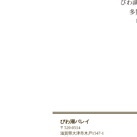
びわ
多
びわ湖バレイ
〒520-0514
滋賀県大津市木戸1547-1