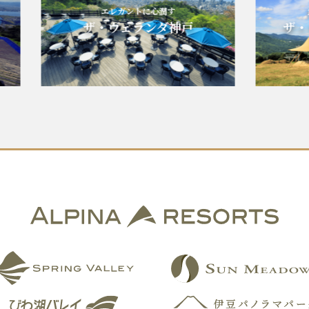
エレガントに心潤す
魚沼平
ザ・ヴェランダ神戸
ザ・ヴェ