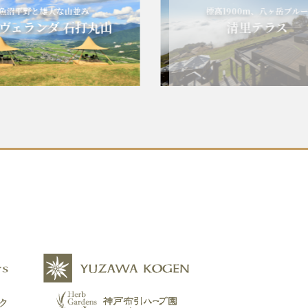
野と雄大な山並み
標高1900m、八ヶ岳ブルー
ランダ 石打丸山
清里テラス