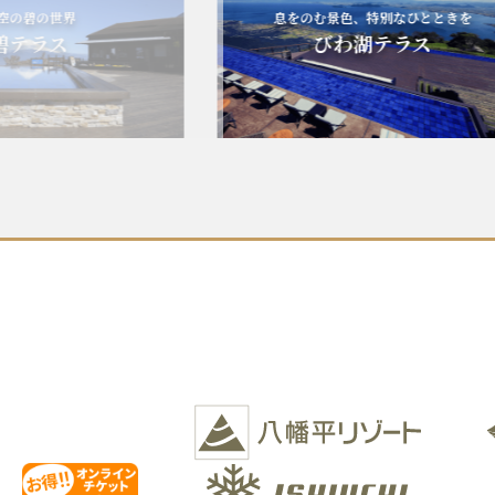
の世界
息をのむ景色、特別なひとときを
ラス
びわ湖テラス