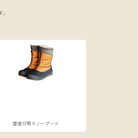
。
す。
雪遊び用スノーブーツ