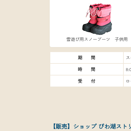
雪遊び用スノーブーツ 子供用
期 間
ス
時 間
8
受 付
ロ
【販売】ショップ びわ湖スト