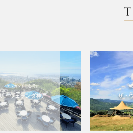
エレガントに心潤す
魚沼
・ヴェランダ神戸
ザ・ヴェ