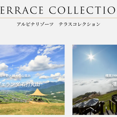
平野と雄大な山並み
標高1900
ランダ 石打丸山
清里