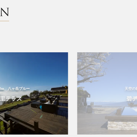
m、八ヶ岳ブルー
天空の碧の
テラス
碧テラ