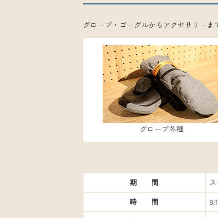
グローブ・ゴーグルからアクセサリーま
グローブ各種
期 間
ス
時 間
8