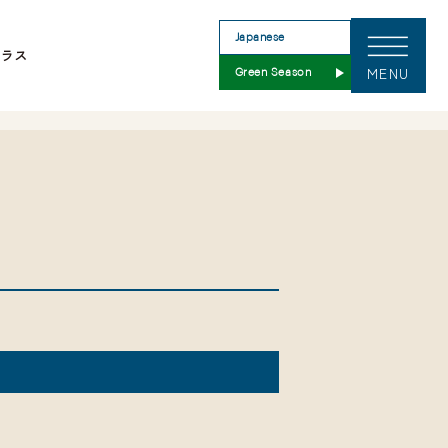
テラス
MENU
Green Season