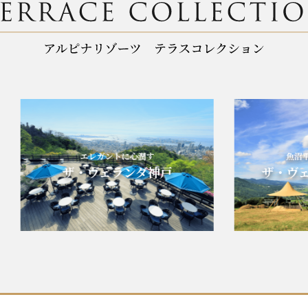
エレガントに心潤す
魚沼平野と
ザ・ヴェランダ神戸
ザ・ヴェラ