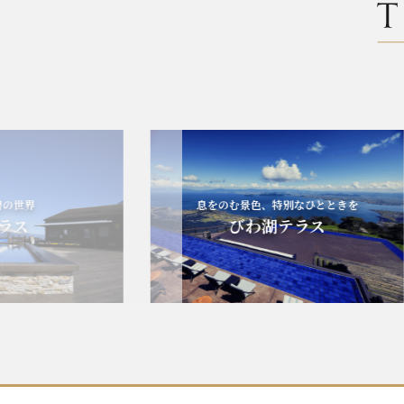
界
息をのむ景色、特別なひとときを
ス
びわ湖テラス