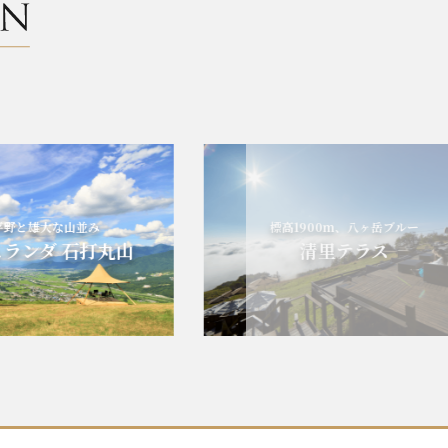
雄大な山並み
標高1900m、八ヶ岳ブルー
ンダ 石打丸山
清里テラス