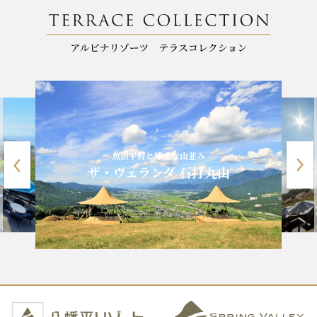
魚沼平野と雄大な山並み
ザ・ヴェランダ 石打丸山